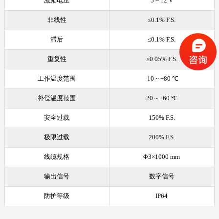
激励电压
5
~
12 V
非线性
≤0.1% F.S.
滞后
≤0.1% F.S.
重复性
≤0.05% F.S.
工作温度范围
-10 ~ +80 ℃
补偿温度范围
20 ~ +60 ℃
安全过载
150% F.S.
极限过载
200% F.S.
线缆规格
Φ3×1000 mm
输出信号
数字信号
防护等级
IP64