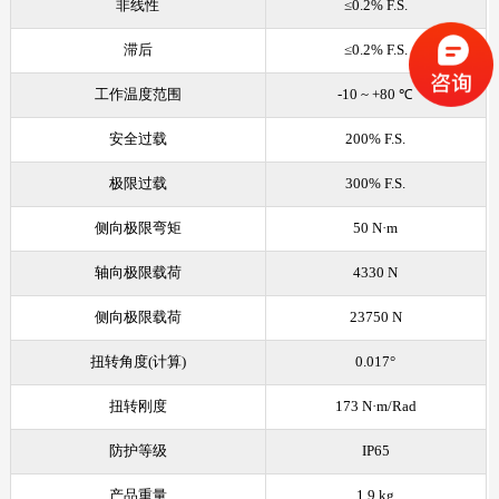
非线性
≤0.2% F.S.
滞后
≤0.2% F.S.
工作温度范围
-10 ~ +80 ℃
安全过载
200% F.S.
极限过载
300% F.S.
侧向极限弯矩
50 N·m
轴向极限载荷
4330 N
侧向极限载荷
23750 N
扭转角度(计算)
0.017°
扭转刚度
173 N·m/Rad
防护等级
IP65
产品重量
1.9 kg