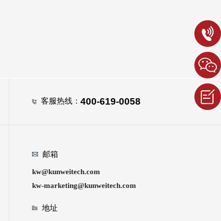
400-619-0058
客服热线：
邮箱
kw@kunweitech.com
kw-marketing@kunweitech.com
地址