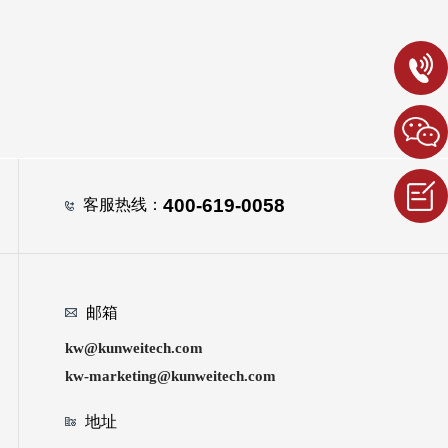
400-619-0058
客服热线：
邮箱
kw@kunweitech.com
kw-marketing@kunweitech.com
地址