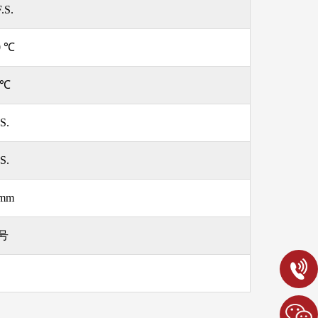
.S.
0 ℃
 ℃
S.
S.
 mm
号