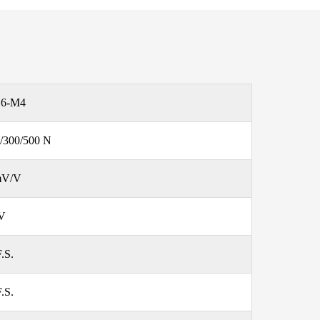
16-M4
0/300/500 N
 mV/V
 V
.S.
.S.